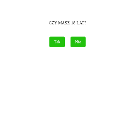
CZY MASZ 18 LAT?
Symbol:
1620MIX
Tak
Nie
Brak towaru
35.00
Powiadom gdy produkt będzie dostępny
Opinie
brak ocen
(dodaj)
Cena przesyłki
15
Dostępność
Brak towaru
Waga
0.15 kg