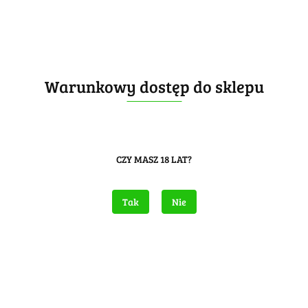
Warunkowy dostęp do sklepu
Opis
Informacje dot. bezpieczeńs
CZY MASZ 18 LAT?
 PXB3919
 1 sztukę
Tak
Nie
at CE: F3
załów: 100
5m
 120s.