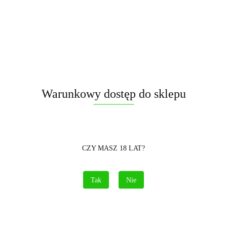
Pobierz produkt do PDF
Opis
Informacje dot. bezpieczeństwa
Warunkowy dostęp do sklepu
Opinie i oceny (0)
CZY MASZ 18 LAT?
Tak
Nie