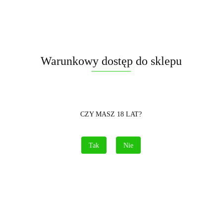
Warunkowy dostęp do sklepu
Symbol:
JF07
CZY MASZ 18 LAT?
27.00
Tak
Nie
szt.
Do koszyka
Opinie
brak ocen
(dodaj)
Cena przesyłki
15