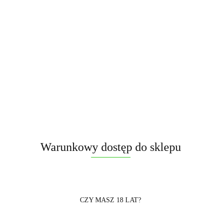
Brak towaru
30.00
Warunkowy dostęp do sklepu
Powiadom gdy produkt będzie dostępny
Opinie
brak ocen
(dodaj)
CZY MASZ 18 LAT?
Cena przesyłki
15