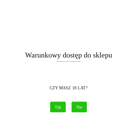
Symbol:
VA64501
Warunkowy dostęp do sklepu
10 sztuk w opakowaniu.
Brak towaru
4.00
CZY MASZ 18 LAT?
Powiadom gdy produkt będzie dostępny
Tak
Nie
Opinie
brak ocen
(dodaj)
Cena przesyłki
Brak