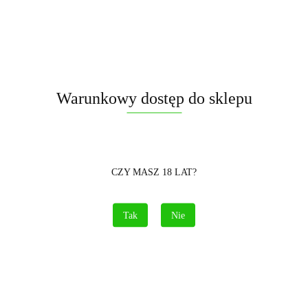
Warunkowy dostęp do sklepu
Symbol:
ZB270
CZY MASZ 18 LAT?
31.00
szt.
Do koszyka
Tak
Nie
Opinie
brak ocen
(dodaj)
Cena przesyłki
15