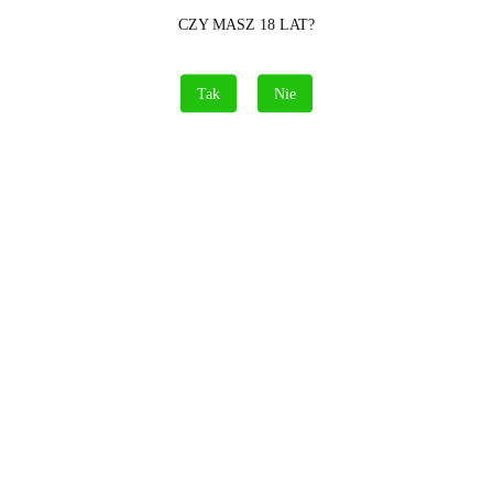
CZY MASZ 18 LAT?
Tak
Nie
Zestaw Rakiet DIABOLO JR6 - 12 szt.
42.00
WYPRZEDAŻ