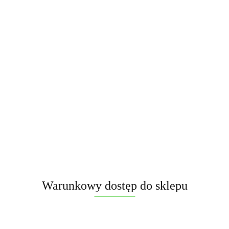
Zestaw Rakiet Jorge DIABOLO JR4 - 12 szt.
42.00
WYPRZEDAŻ
Warunkowy dostęp do sklepu