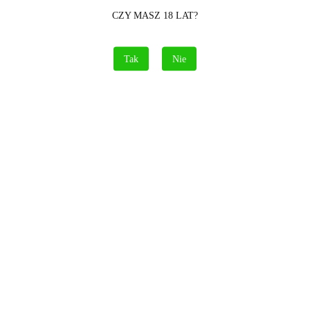
CZY MASZ 18 LAT?
Tak
Nie
Świece dymne zielone – zestaw 5 szt S60 SMOKE PC2S1G –
generator chmur Sokara