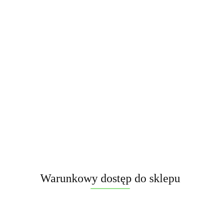
Świece dymne mix kolorów TF20 P1 4szt
22.00
PROMOCJA
Warunkowy dostęp do sklepu