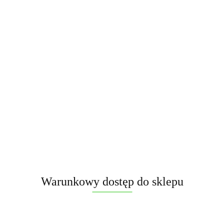
Warunkowy dostęp do sklepu
Crash cracking PXP214 F2 6 sztuk