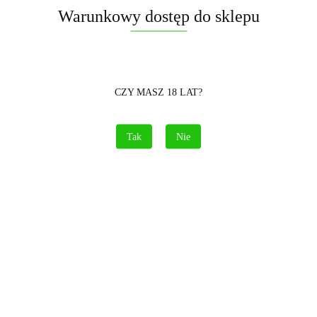
Powiadom gdy produkt będzie dostępny
Warunkowy dostęp do sklepu
Opinie
brak ocen
(dodaj)
Cena przesyłki
0
CZY MASZ 18 LAT?
Dostępność
Brak towaru
Waga
13 kg
Tak
Nie
Pobierz produkt do PDF
Opis
Informacje dot. bezpieczeństwa
Opinie i oceny (0)