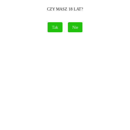
CZY MASZ 18 LAT?
Zamówienie telefoniczne: 690 417 215
Tak
Nie
Opis
Informacje dot. bezpieczeństwa
Opinie i oceny (0)
Polecamy
Nowości