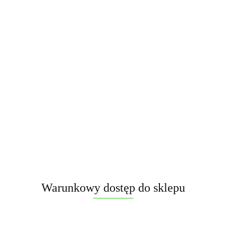
122.00
szt.
Do koszyka
Opinie
brak ocen
(dodaj)
Cena przesyłki
15
Dostępność
Mało
Warunkowy dostęp do sklepu
Pobierz produkt do PDF