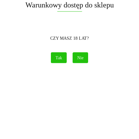
Warunkowy dostęp do sklepu
Pobierz produkt do PDF
CZY MASZ 18 LAT?
Zamówienie telefoniczne: 690 417 215
Tak
Nie
Opis
Informacje dot. bezpieczeństwa
Opinie i oceny (0)
🎯 Single Shot Artillery Pulver PP-SE-30-01
Szukasz mocnego uderzenia, które robi wrażenie?
Single Shot Artillery
od
Pulver Pyrotechnik
to coś dla ciebie! Ten produkt to idealny wybór