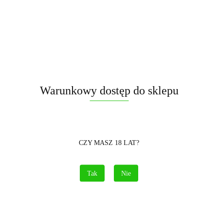
Warunkowy dostęp do sklepu
175.00
CZY MASZ 18 LAT?
szt.
Do koszyka
Tak
Nie
Opinie
brak ocen
(dodaj)
Cena przesyłki
15