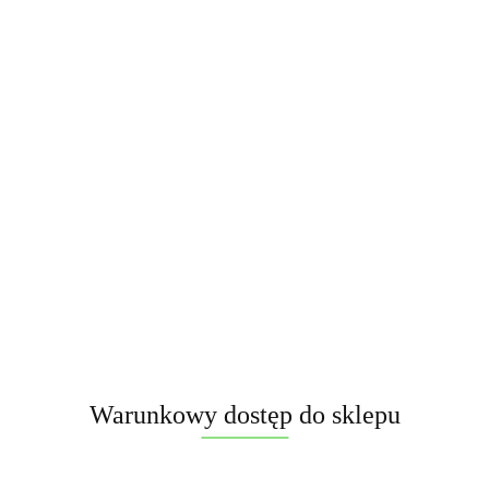
Pobierz produkt do PDF
Zamówienie telefoniczne: 690 417 215
Opis
Informacje dot. bezpieczeństwa
Opinie i oceny (0)
Warunkowy dostęp do sklepu
🌟 Wyrzutnia Pulver Fabulous 100s 30mm –
PP-VB-30-100-01