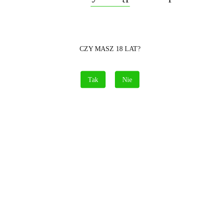
CZY MASZ 18 LAT?
Tak
Nie
Symbol:
JW823
300.00
szt.
Do koszyka
Opinie
brak ocen
(dodaj)
Cena przesyłki
15