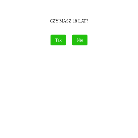
CZY MASZ 18 LAT?
Tak
Nie
Opis
Informacje dot. bezpieczeńst
łośne petardy 2 gramy prochu na sztukę
uk w opakowaniu 20szt
y
Nowości
Promocje
Bestsellery
Wy