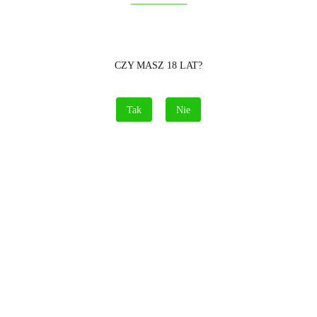
CZY MASZ 18 LAT?
Tak
Nie
Brak towaru
335.00
Powiadom gdy produkt będzie dostępny
Opinie
brak ocen
(dodaj)
Cena przesyłki
15
Dostępność
Brak towaru