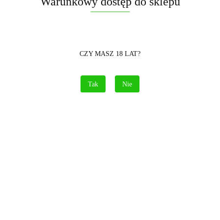
Warunkowy dostęp do sklepu
CZY MASZ 18 LAT?
Tak
Nie
iczna wyrzutnia z 16 strzałami
ldog to imponująca, dynamiczna wyrzutnia pirotechniczna o kalibrze 20mm. Z
różnych okazji, takich jak urodziny czy inne wyjątkowe momenty. Ta niezwykł
preza będzie pamiętna.