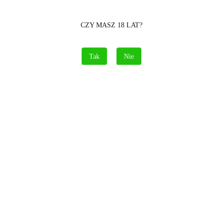
Waga
0.15 kg
CZY MASZ 18 LAT?
Pobierz produkt do PDF
Tak
Nie
Opis
Informacje dot. bezpieczeństwa
Opinie i oceny (0)
Polecamy
Nowości