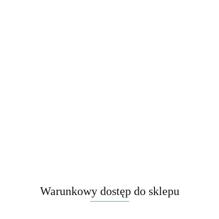
Symbol:
CLE4128
Brak towaru
164.00
Powiadom gdy produkt będzie dostępny
Opinie
brak ocen
(dodaj)
Cena przesyłki
15
Warunkowy dostęp do sklepu
Dostępność
Brak towaru