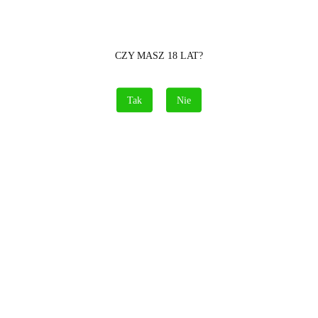
Waga
4.62 kg
Pobierz produkt do PDF
CZY MASZ 18 LAT?
Tak
Nie
Zamówienie telefoniczne: 690 417 215
Opis
Informacje dot. bezpieczeństwa
Opinie i oceny (0)
💥 Cyklop PS15267 – 25 Strzałów Mocy jak u
Prawdziwego Cyklopa!!!