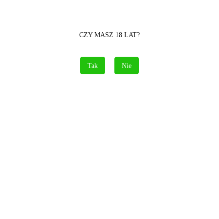
Cena przesyłki
15
Dostępność
Brak towaru
CZY MASZ 18 LAT?
Waga
1 kg
Tak
Nie
Pobierz produkt do PDF
Opis
Informacje dot. bezpieczeństwa
Opinie i oceny (0)