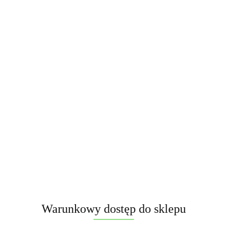
Symbol:
SL35-03D
Nazwa:Christopher. Importer:Gaoo. Kod producenta:SL35-03D.
Kaliber:30mm. 35-Strzałów. Czas strzelania+/- 25 sek. Kategoria:F2.
Nec:490 gram. Certyfikat:CE.
Brak towaru
218.00
Powiadom gdy produkt będzie dostępny
Warunkowy dostęp do sklepu
Opinie
brak ocen
(dodaj)