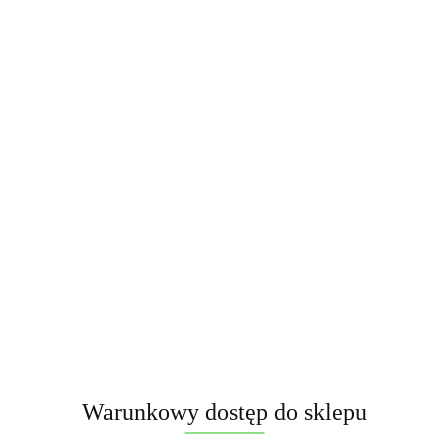
Symbol:
CLE4104
Nazwa:Kung Fu Chicken. Importer:SRpyro. Kod producenta:
CLE4104. Kaliber:20mm. 72-Strzałów. Czas strzelania:+/- 40 sek.
Kategoria:F2. Nec:489,6 gram. Certyfikat:CE.
Brak towaru
230.00
Powiadom gdy produkt będzie dostępny
Warunkowy dostęp do sklepu
Opinie
brak ocen
(dodaj)