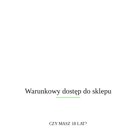
Czarny granat dymny – taktyczny efekt
widoczny w dzień
Model M18 CLE7034-B generuje gęstą, równomierną chmurę czarnego
dymu, która doskonale sprawdza się w terenie, podczas rozgrywek oraz
przy realizacjach plenerowych.
Jeśli interesuje Cię:
granat dymny czarny do ASG
czarny dym do paintballa
dym taktyczny do zdjęć
Warunkowy dostęp do sklepu
granat dymny na event
efekt dymny do teledysku
M18 zapewnia stabilne spalanie i wyraźny efekt wizualny.
CZY MASZ 18 LAT?