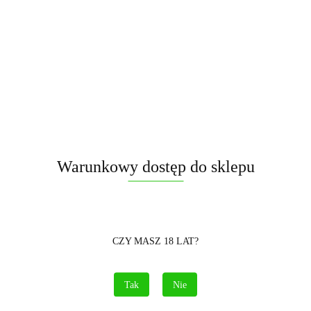
Symbol:
CLE4418
267.00
szt.
Do koszyka
Warunkowy dostęp do sklepu
Opinie
brak ocen
(dodaj)
Cena przesyłki
15
Dostępność
Mało
CZY MASZ 18 LAT?
Pobierz produkt do PDF
Tak
Nie