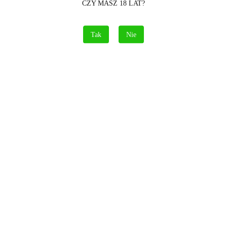
CZY MASZ 18 LAT?
Tak
Nie
ień Bengalski.
Triplex.
ucenta:XT1057-2.
bieski.